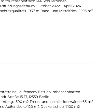
mitdurchschnittlich 144 Schüler*innen.
 Ausführungszeitraum: Oktober 2022 – April 2024
hutzqualität)– 937 m Rand- und Mittelfries– 1.195 m²
sstätte bei laufendem Betrieb imbenachbarten
t-Straße 15-17, 12559 Berlin
umfang: 590 m2 Trenn- und Installationswände 65 m2
-und Außendecke 120 m2 Deckenschott 1.100 m2