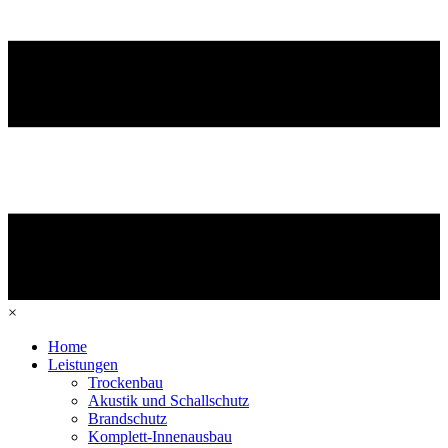
×
Home
Leistungen
Trockenbau
Akustik und Schallschutz
Brandschutz
Komplett-Innenausbau