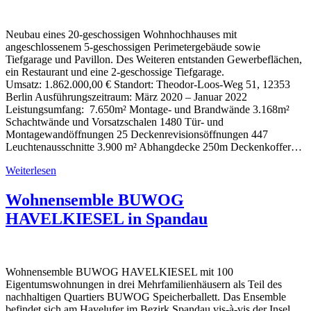
Neubau eines 20-geschossigen Wohnhochhauses mit
angeschlossenem 5-geschossigen Perimetergebäude sowie
Tiefgarage und Pavillon. Des Weiteren entstanden Gewerbeflächen,
ein Restaurant und eine 2-geschossige Tiefgarage.
Umsatz: 1.862.000,00 € Standort: Theodor-Loos-Weg 51, 12353
Berlin Ausführungszeitraum: März 2020 – Januar 2022
Leistungsumfang: 7.650m² Montage- und Brandwände 3.168m²
Schachtwände und Vorsatzschalen 1480 Tür- und
Montagewandöffnungen 25 Deckenrevisionsöffnungen 447
Leuchtenausschnitte 3.900 m² Abhangdecke 250m Deckenkoffer…
Weiterlesen
Wohnensemble BUWOG
HAVELKIESEL in Spandau
Wohnensemble BUWOG HAVELKIESEL mit 100
Eigentumswohnungen in drei Mehrfamilienhäusern als Teil des
nachhaltigen Quartiers BUWOG Speicherballett. Das Ensemble
befindet sich am Havelufer im Bezirk Spandau vis-à-vis der Insel