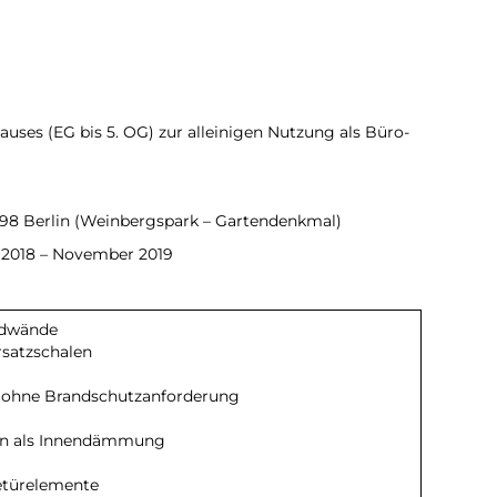
uses (EG bis 5. OG) zur alleinigen Nutzung als Büro-
1198 Berlin (Weinbergspark – Gartendenkmal)
 2018 – November 2019
ndwände
rsatzschalen
d ohne Brandschutzanforderung
tten als Innendämmung
etürelemente