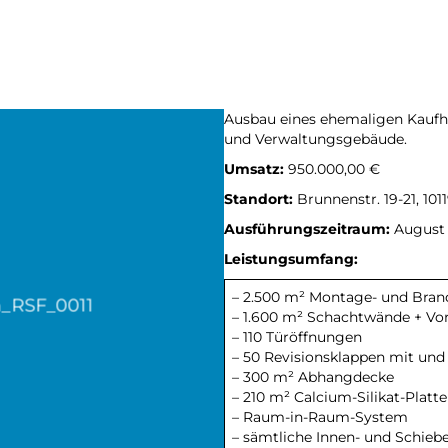
Ausbau eines ehemaligen Kaufha
und Verwaltungsgebäude.
Umsatz:
950.000,00 €
Standort:
Brunnenstr. 19-21, 10
Ausführungszeitraum:
August
Leistungsumfang:
– 2.500 m² Montage- und Bra
– 1.600 m² Schachtwände + Vo
– 110 Türöffnungen
– 50 Revisionsklappen mit un
– 300 m² Abhangdecke
– 210 m² Calcium-Silikat-Pla
– Raum-in-Raum-System
– sämtliche Innen- und Schieb