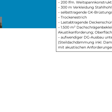
– 200 lfm. Weitspannkonstrukt
– 300 m Verkleidung Stahlhohlp
– selbsttragende GK-Brüstung
– Trockenestrich
– Lastabtragende Deckenschü
– 1.500 m² Dachschrägenbekle
Akustikanforderung; Oberfläc
– aufwendiger DG-Ausbau unt
(Steildachdämmung inkl. Damp
mit akustischen Anforderunge